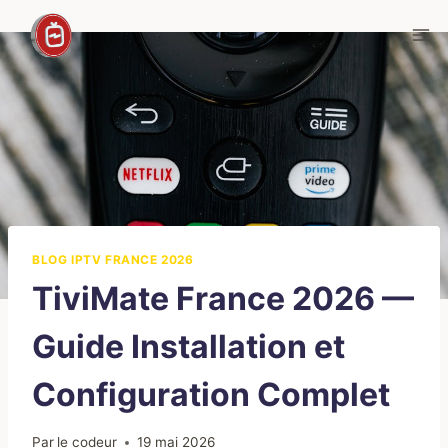
Aller
au
contenu
BLOG IPTV FRANCE 2026
TiviMate France 2026 —
Guide Installation et
Configuration Complet
Par
le codeur
19 mai 2026